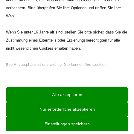
verbessern. Bitte überprüfen Sie Ihre Optionen und treffen Sie Ihre
Wahl.
Wenn Sie unter 16 Jahre alt sind, stellen Sie bitte sicher, dass Sie die
Zustimmung eines Elternteils oder Erziehungsberechtigten für alle
nicht wesentlichen Cookies erhalten haben.
Ihre Privatsphäre ist uns wichtig. Sie können Ihre Cookie-
Einstellungen jederzeit anpassen. Für weitere Informationen darüber,
wie wir Daten verwenden, lesen Sie bitte unsere Datenschutzrichtlinie.
Sie können Ihre Präferenzen jederzeit ändern, indem Sie auf die
Alle akzeptieren
Schaltfläche „Einstellungen“ unten klicken.
Nur erforderliche akzeptieren
Beachten Sie, dass das Deaktivieren bestimmter Arten von Cookies
Ihr Erlebnis auf der Website und die von uns angebotenen Dienste
Einstellungen speichern
beeinträchtigen kann.