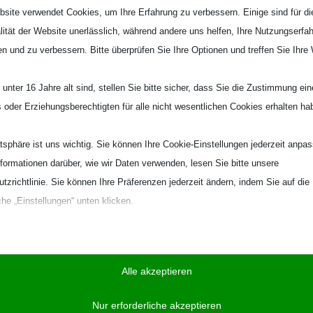
site verwendet Cookies, um Ihre Erfahrung zu verbessern. Einige sind für di
lität der Website unerlässlich, während andere uns helfen, Ihre Nutzungserfa
en und zu verbessern. Bitte überprüfen Sie Ihre Optionen und treffen Sie Ihre
unter 16 Jahre alt sind, stellen Sie bitte sicher, dass Sie die Zustimmung ei
ls oder Erziehungsberechtigten für alle nicht wesentlichen Cookies erhalten ha
atsphäre ist uns wichtig. Sie können Ihre Cookie-Einstellungen jederzeit anpa
nformationen darüber, wie wir Daten verwenden, lesen Sie bitte unsere
tzrichtlinie. Sie können Ihre Präferenzen jederzeit ändern, indem Sie auf die
che „Einstellungen“ unten klicken.
Sie, dass das Deaktivieren bestimmter Arten von Cookies Ihr Erlebnis auf d
on uns angebotenen Dienste beeinträchtigen kann.
Alle akzeptieren
zielle
Nur erforderliche akzeptieren