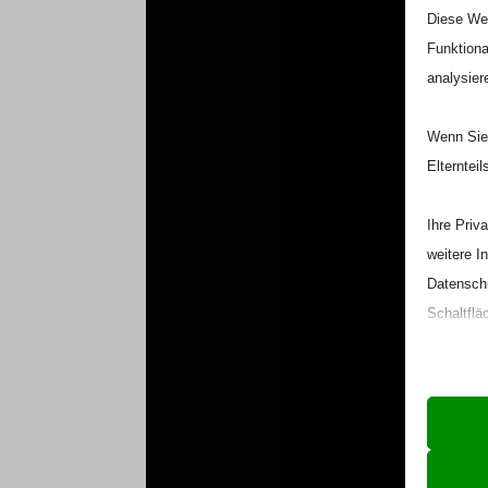
Diese Web
Funktiona
analysier
Wenn Sie 
Elterntei
Ihre Priv
weitere I
Datenschu
Schaltflä
Beachten 
und die v
Essen