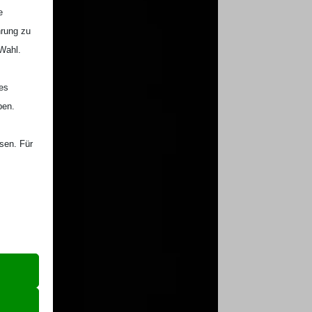
e
hrung zu
 Wahl.
nes
ben.
ssen. Für
er Website